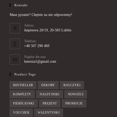
Kontakt
Masz pytanie? Chętnie na nie odpowiemy!
Adres:
Jaspisowa 20/19, 20-583 Lublin
Telefon:
+48 507 290 469
Opens
in
Napisz do nas
Opens
luternia1@gmail.com
your
in
application
your
Product Tags
application
BESTSELLER
DEKORY
KOLCZYKI
KOMPLETY
NASZYJNIKI
NOWOŚCI
PIERŚCIONKI
PREZENT
PROMOCJE
VOUCHER
WALENTYNKI