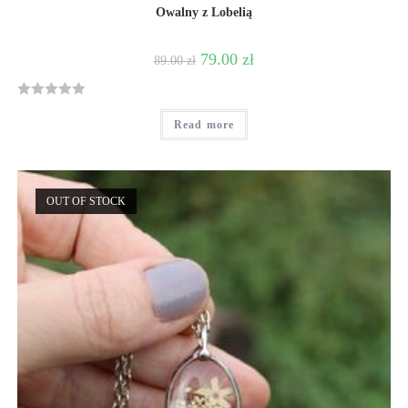
Owalny z Lobelią
79.00
zł
89.00
zł
R
Read more
a
t
e
d
OUT OF STOCK
0
o
u
t
o
f
5