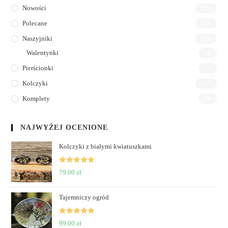
Nowości
(17)
Polecane
(16)
Naszyjniki
(43)
Walentynki
(9)
Pierścionki
(7)
Kolczyki
(17)
Komplety
(9)
NAJWYŻEJ OCENIONE
Kolczyki z białymi kwiatuszkami
Rated
5
out
79.00
zł
of 5
Tajemniczy ogród
Rated
5
out
99.00
zł