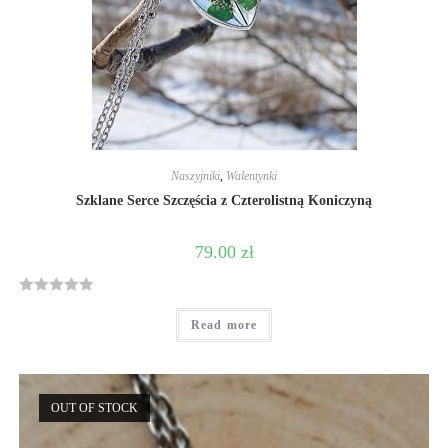
Naszyjniki
,
Walentynki
Szklane Serce Szczęścia z Czterolistną Koniczyną
79.00
zł
R
Read more
a
t
e
d
OUT OF STOCK
0
o