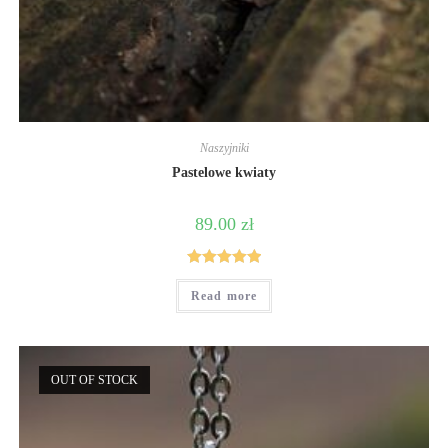
Naszyjniki
Pastelowe kwiaty
89.00
zł
Rated
5
out
Read more
of 5
OUT OF STOCK