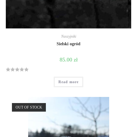
Naszyjniki
Sielski ogród
85.00
zł
R
Read more
a
t
e
d
OUT OF STOCK
0
o
u
t
o