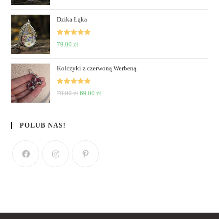
of 5
Dzika Łąka
Rated
5
out
79.00
zł
of 5
Kolczyki z czerwoną Werbeną
Rated
5
out
79.00
zł
69.00
zł
of 5
POLUB NAS!