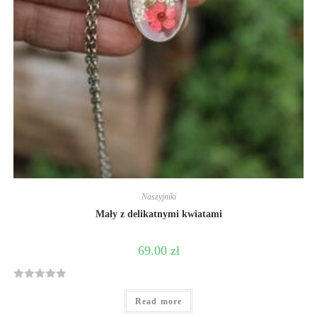
Naszyjniki
Mały z delikatnymi kwiatami
69.00
zł
R
Read more
a