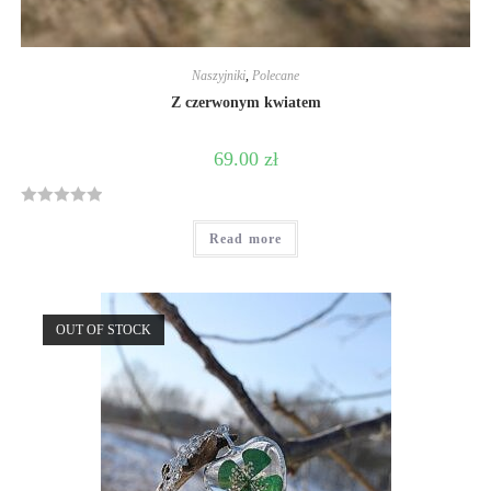
Naszyjniki
,
Polecane
Z czerwonym kwiatem
69.00
zł
R
Read more
a
t
e
d
OUT OF STOCK
0
o
u
t
o
f
5