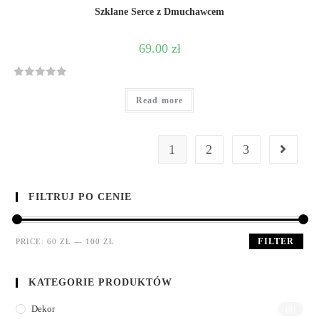
Szklane Serce z Dmuchawcem
69.00
zł
R
Read more
a
t
e
1
2
3
d
0
o
u
FILTRUJ PO CENIE
t
o
FILTER
PRICE:
60 ZŁ
—
100 ZŁ
f
5
KATEGORIE PRODUKTÓW
Dekor
(9)