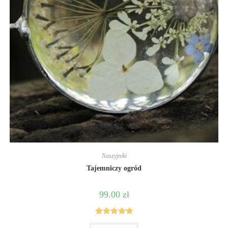
Naszyjniki
Tajemniczy ogród
99.00
zł
Rated
5
out