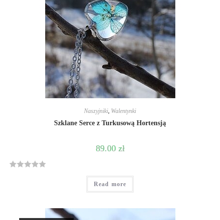
f
5
Naszyjniki
,
Walentynki
Szklane Serce z Turkusową Hortensją
89.00
zł
R
Read more
a
t
e
d