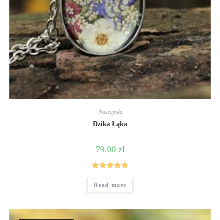
Naszyjniki
Dzika Łąka
79.00
zł
Rated
5
out
Read more
of 5