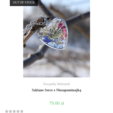
OUT OF STOCK
0
o
u
t
o
f
5
Naszyjniki
,
Walentynki
Szklane Serce z Niezapominajką
79.00
zł