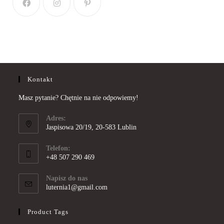
Kontakt
Masz pytanie? Chętnie na nie odpowiemy!
Adres:
Jaspisowa 20/19, 20-583 Lublin
Telefon:
+48 507 290 469
Opens
in
Napisz do nas
Opens
luternia1@gmail.com
your
in
application
your
Product Tags
application