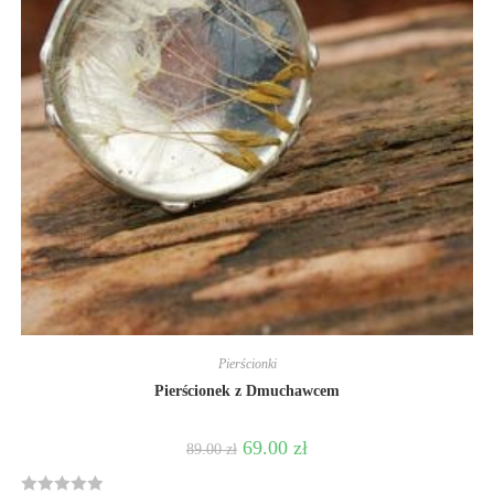
Pierścionki
Pierścionek z Dmuchawcem
69.00
zł
89.00
zł