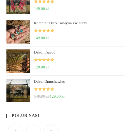
Rated
5
out
149.00
zł
of 5
Komplet z turkusowymi kwiatami
Rated
5
out
149.00
zł
of 5
Dekor Paproć
Rated
5
out
129.00
zł
of 5
Dekor Dmuchawiec
Rated
5
out
149.00
zł
129.00
zł
of 5
POLUB NAS!