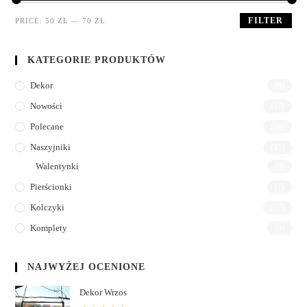
u
t
FILTER
PRICE:
50 ZŁ
—
70 ZŁ
o
f
KATEGORIE PRODUKTÓW
5
Dekor
(9)
Nowości
(17)
Polecane
(16)
Naszyjniki
(43)
Walentynki
(9)
Pierścionki
(7)
Kolczyki
(17)
Komplety
(9)
NAJWYŻEJ OCENIONE
Dekor Wrzos