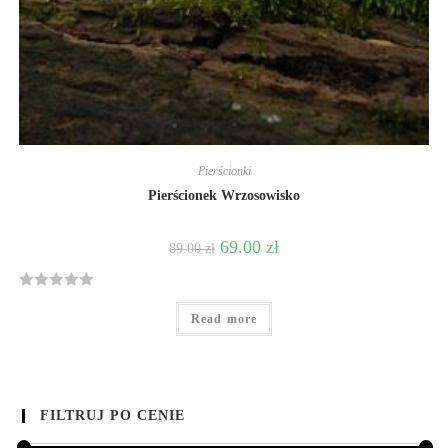
Pierścionki
Pierścionek Wrzosowisko
69.00
zł
89.00
zł
R
Read more
a
t
e
d
0
FILTRUJ PO CENIE
o