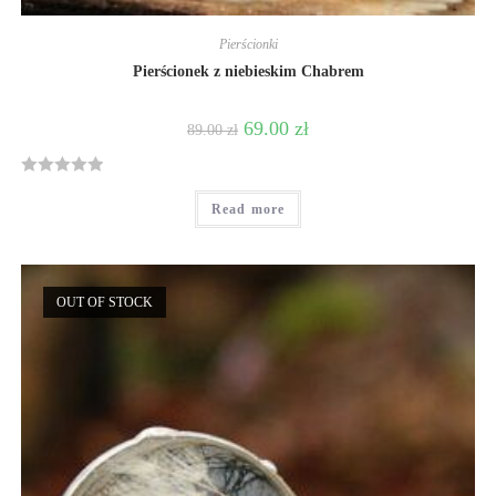
Pierścionki
Pierścionek z niebieskim Chabrem
69.00
zł
89.00
zł
R
Read more
a
t
e
d
OUT OF STOCK
0
o
u
t
o
f
5