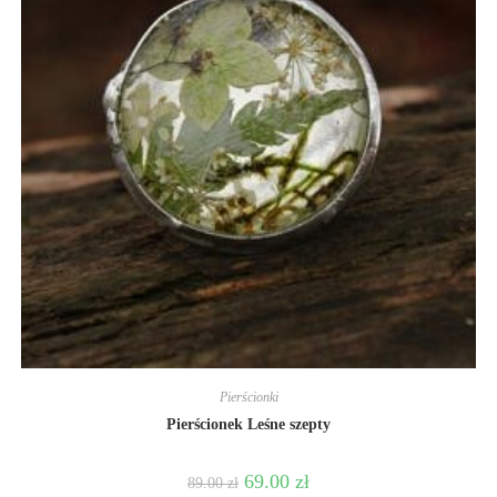
Pierścionki
Pierścionek Leśne szepty
69.00
zł
89.00
zł