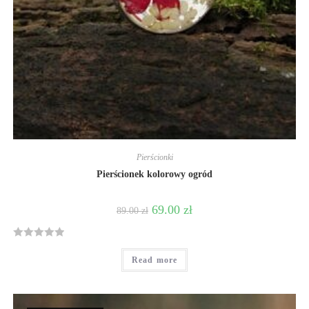
Pierścionki
Pierścionek kolorowy ogród
69.00
zł
89.00
zł
R
Read more
a
t
e
d