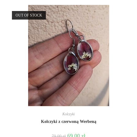
OUT OF STOCK
Kolczyki
Kolczyki z czerwoną Werbeną
69.00
zł
79.00
zł