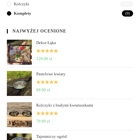
Kolczyki
(17)
Komplety
(9)
NAJWYŻEJ OCENIONE
Dekor Łąka
Rated
5
out
129.00
zł
of 5
Pastelowe kwiaty
Rated
5
out
89.00
zł
of 5
Kolczyki z białymi kwiatuszkami
Rated
5
out
79.00
zł
of 5
Tajemniczy ogród