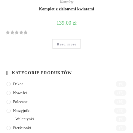
Komplety
Komplet z zielonymi kwiatami
139.00
zł
R
Read more
a
t
e
d
0
KATEGORIE PRODUKTÓW
o
Dekor
(9)
u
t
Nowości
(17)
o
Polecane
(16)
f
5
Naszyjniki
(43)
Walentynki
(9)
Pierścionki
(7)