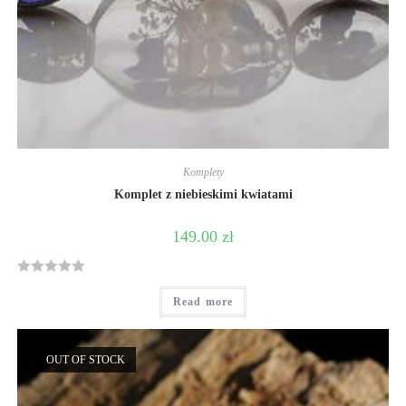
Komplety
Komplet z niebieskimi kwiatami
149.00
zł
R
Read more
a
t
e
OUT OF STOCK
d
0
o