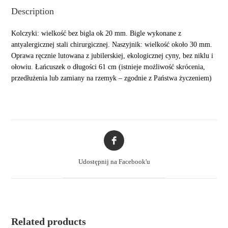
Description
Kolczyki: wielkość bez bigla ok 20 mm. Bigle wykonane z
antyalergicznej stali chirurgicznej. Naszyjnik: wielkość około 30 mm.
Oprawa ręcznie lutowana z jubilerskiej, ekologicznej cyny, bez niklu i
ołowiu. Łańcuszek o długości 61 cm (istnieje możliwość skrócenia,
przedłużenia lub zamiany na rzemyk – zgodnie z Państwa życzeniem)
Opens
in
a
Udostępnij na Facebook'u
new
window
Related products