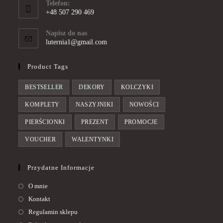
Telefon:
+48 507 290 469
Opens
in
Napisz do nas
Opens
luternia1@gmail.com
your
in
application
your
Product Tags
application
BESTSELLER
DEKORY
KOLCZYKI
KOMPLETY
NASZYJNIKI
NOWOŚCI
PIERŚCIONKI
PREZENT
PROMOCJE
VOUCHER
WALENTYNKI
Przydatne Informacje
O mnie
Kontakt
Regulamin sklepu