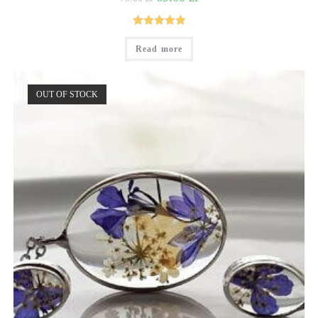
Rated
5
out
Read more
of 5
OUT OF STOCK