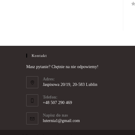
R
a
t
e
d
0
o
Kontakt
u
t
Masz pytanie? Chętnie na nie odpowiemy!
o
f
Adres:
5
Jaspisowa 20/19, 20-583 Lublin
Telefon:
+48 507 290 469
Opens
in
Napisz do nas
Opens
luternia1@gmail.com
your
in
application
your