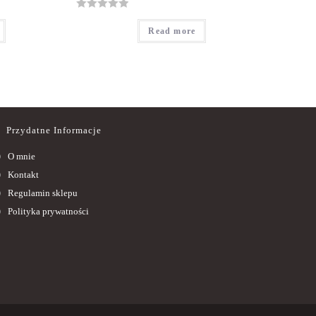
R
Read more
a
t
e
d
0
o
u
Przydatne Informacje
t
O mnie
o
f
Kontakt
5
Regulamin sklepu
Polityka prywatności