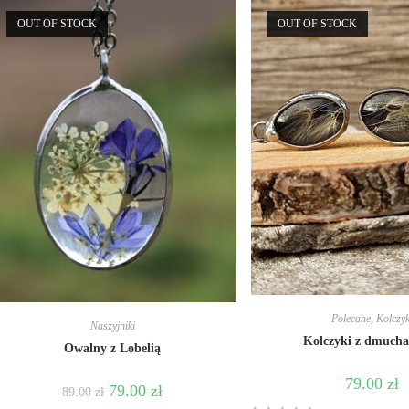
OUT OF STOCK
OUT OF STOCK
Polecane
,
Kolczyk
Naszyjniki
Kolczyki z dmuch
Owalny z Lobelią
79.00
zł
79.00
zł
89.00
zł