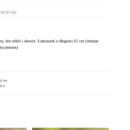
IEWS (0)
y, bez niklu i ołowiu. Łańcuszek o długości 61 cm (istnieje
 życzeniem)
ij na
k'u