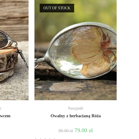
OUT OF STOCK
i
Naszyjniki
awcem
Owalny z herbacianą Róża
79.00
zł
89.00
zł