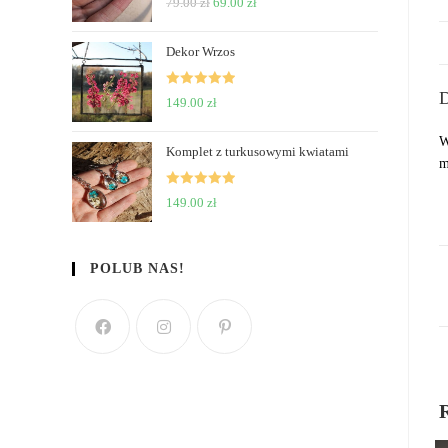
79.00
zł
69.00
zł
of 5
Dekor Wrzos
D
Rated
5
out
149.00
zł
of 5
W
Komplet z turkusowymi kwiatami
m
Rated
5
out
149.00
zł
of 5
POLUB NAS!