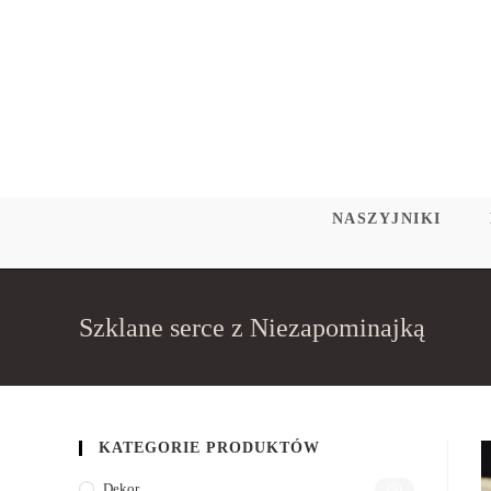
Skip
to
content
NASZYJNIKI
Szklane serce z Niezapominajką
KATEGORIE PRODUKTÓW
Dekor
(9)