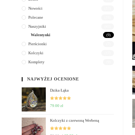
Nowości
(17)
Polecane
(16)
Naszyjniki
(43)
Walentynki
(9)
Pierścionki
(7)
Kolczyki
(17)
Komplety
(9)
NAJWYŻEJ OCENIONE
Dzika Łąka
Rated
5
out
79.00
zł
of 5
Kolczyki z czerwoną Werbeną
Rated
5
out