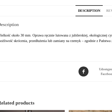
DESCRIPTION
REV
escription
ielkość około 30 mm. Oprawa ręcznie lutowana z jubilerskiej, ekologicznej cyn
ożliwość skrócenia, przedłużenia lub zamiany na rzemyk – zgodnie z Państwa
Opens
Udostępn
Faceboo
in
a
new
window
Related products