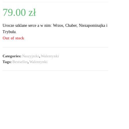
79.00
zł
Urocze szklane serce a w nim: Wrzos, Chaber, Niezapominajka i
Trybuła.
Out of stock
Categories:
Naszyjniki
,
Walentynki
Tags:
Bestseller
,
Walentynki