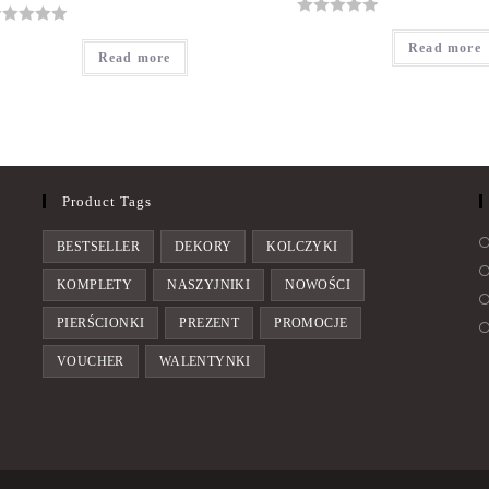
R
Read more
a
Read more
t
e
d
0
o
u
Product Tags
t
o
BESTSELLER
DEKORY
KOLCZYKI
f
KOMPLETY
NASZYJNIKI
NOWOŚCI
5
PIERŚCIONKI
PREZENT
PROMOCJE
VOUCHER
WALENTYNKI