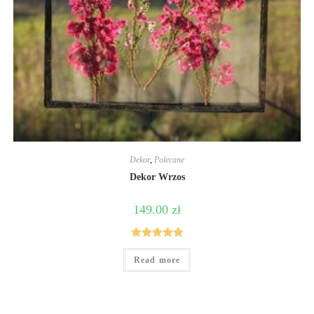
Dekor
,
Polecane
Dekor Wrzos
149.00
zł
Rated
5
out
Read more
of 5