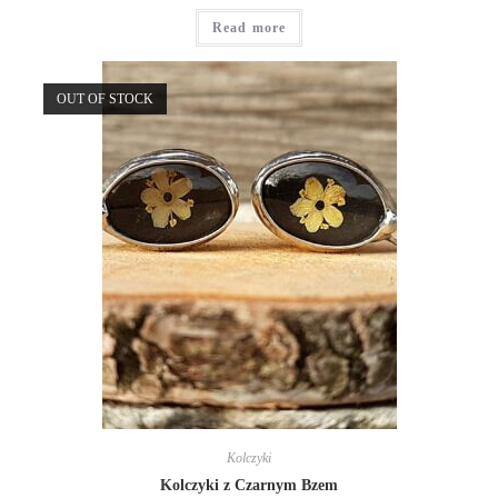
Rated
5
out
Read more
of 5
OUT OF STOCK
Kolczyki
Kolczyki z Czarnym Bzem