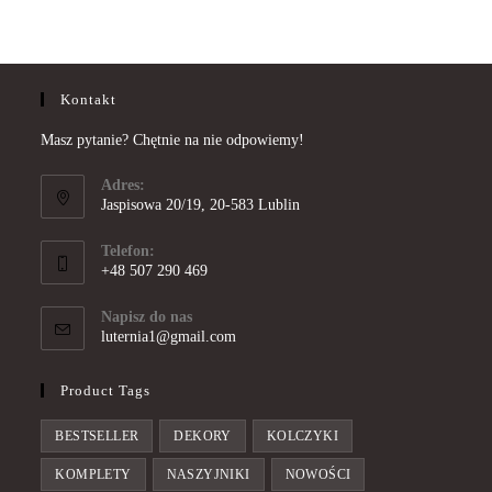
Kontakt
Masz pytanie? Chętnie na nie odpowiemy!
Adres:
Jaspisowa 20/19, 20-583 Lublin
Telefon:
+48 507 290 469
Opens
in
Napisz do nas
Opens
luternia1@gmail.com
your
in
application
your
Product Tags
application
BESTSELLER
DEKORY
KOLCZYKI
KOMPLETY
NASZYJNIKI
NOWOŚCI