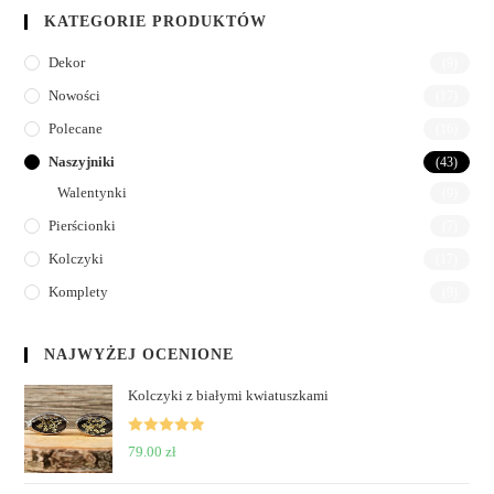
KATEGORIE PRODUKTÓW
Dekor
(9)
Nowości
(17)
Polecane
(16)
Naszyjniki
(43)
Walentynki
(9)
Pierścionki
(7)
Kolczyki
(17)
Komplety
(9)
NAJWYŻEJ OCENIONE
Kolczyki z białymi kwiatuszkami
Rated
5
out
79.00
zł
of 5