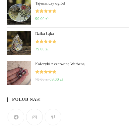
Tajemniczy ogród
Rated
5
out
99.00
zł
of 5
Dzika Łąka
Rated
5
out
79.00
zł
of 5
Kolczyki z czerwoną Werbeną
Rated
5
out
79.00
zł
69.00
zł
of 5
POLUB NAS!